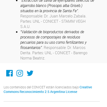
“Extracción de savia de ejemplares selectos de
algarrobo blanco (Prosopis alba Griseb.)
situados en la provincia de Santa Fe”.
Responsable: Dr. Juan Marcelo Zabala.
Partes: UNL - CONICET - STAMM VEGH
S.A.U.
“Validación de bioproductos derivados de
procesos de compostajes de residuos
pecuarios para su uso como fertilizantes y
fitosanitarios”.
Responsable: Dr. Marcos
Derita. Partes: UNL - CONICET - Barengo
Norma Beatriz.
@ICiAgroLitoral
@iciagro_litoral
@ICIAGRO_LITORAL
Los contenidos del CONICET están licenciados bajo
Creative
Commons Reconocimiento 2.5 Argentina License