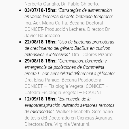
Norberto Gariglio, Dr. Pablo Ghiberto.
03/07/18
-15hs
:
“Estrategias de alimentación
en vacas lecheras durante lactación temprana”.
Ing. Agr. Maira Cuffia. Becaria Doctoral
CONICET- Producción Lechera. Director: Dr.
Javier Baudracco.
22/08/18
-15hs
:
“Uso de bacterias promotoras
de crecimiento del género Bacillus en cultivos
extensivos e intensivos”.
Dra. Dolores Pizarro.
29/08/18
-15hs
:
“Germinación, dormición y
emergencia de poblaciones de Commelina
erecta L. con sensibilidad diferencial a glifosato”.
Dra. Elisa Panigo. Becaria Posdoctoral
CONICET – Fisiología Vegetal CONICET –
Cátedra Fisiología Vegetal – FCA/UNL.
12/09/18
-15hs
:
“Estimación de la
evapotranspiración utilizando sensores remotos
de microondas”.
Walker Elisabeth.
Seminario
de tesis del Doctorado en Ciencias Agrarias.
Directora: Dra. Virginia Venturini.