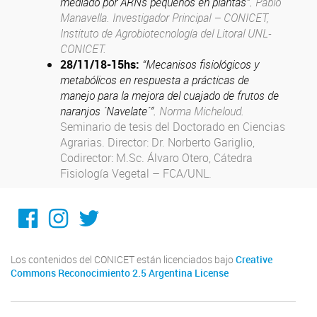
mediado por ARNs pequeños en plantas”.
Pablo
Manavella. Investigador Principal – CONICET,
Instituto de Agrobiotecnología del Litoral UNL-
CONICET.
28/11/18
-15hs
:
“Mecanisos fisiológicos y
metabólicos en respuesta a prácticas de
manejo para la mejora del cuajado de frutos de
naranjos ´Navelate´”.
Norma Micheloud.
Seminario de tesis del Doctorado en Ciencias
Agrarias. Director: Dr. Norberto Gariglio,
Codirector: M.Sc. Álvaro Otero, Cátedra
Fisiología Vegetal – FCA/UNL.
@ICiAgroLitoral
@iciagro_litoral
@ICIAGRO_LITORAL
Los contenidos del CONICET están licenciados bajo
Creative
Commons Reconocimiento 2.5 Argentina License