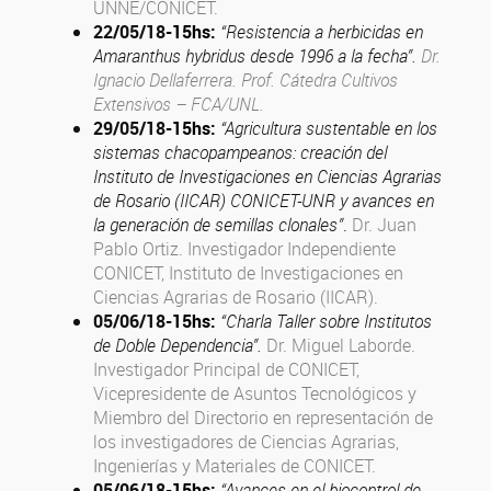
UNNE/CONICET.
22/05/18
-15hs
:
“Resistencia a herbicidas en
Amaranthus hybridus desde 1996 a la fecha”.
Dr.
Ignacio Dellaferrera. Prof. Cátedra Cultivos
Extensivos – FCA/UNL.
29/05/18
-15hs
:
“Agricultura sustentable en los
sistemas chacopampeanos: creación del
Instituto de Investigaciones en Ciencias Agrarias
de Rosario (IICAR) CONICET-UNR y avances en
la generación de semillas clonales”
.
Dr. Juan
Pablo Ortiz. Investigador Independiente
CONICET, Instituto de Investigaciones en
Ciencias Agrarias de Rosario (IICAR).
05/06/18
-15hs
:
“Charla Taller sobre Institutos
de Doble Dependencia”.
Dr. Miguel Laborde.
Investigador Principal de CONICET,
Vicepresidente de Asuntos Tecnológicos y
Miembro del Directorio en representación de
los investigadores de Ciencias Agrarias,
Ingenierías y Materiales de CONICET.
05/06/18
-15hs
:
“Avances en el biocontrol de