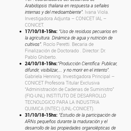
Arabidopsis thaliana en respuesta a señales
internas y del medioambiente”.
Ivana Viola.
Investigadora Adjunta – CONICET IAL –
CONICET.
17/10/18
-15hs
:
“Uso de residuos pecuarios en
la agricultura. Dinámica de agua y nutrición de
cultivos”.
Rocío Peretti.
B
ecaria de
Finalización de Doctorado
. Director: Dr.
Pablo Ghiberto.
24/10/18
-15hs
:
“Producción Científica: Publicar,
difundir, visibilizar,…. y no morir en el intento”.
Gabriela Henning. Investigadora Principal –
CONICET Profesora Titular Exclusiva
“Administración de Cadenas de Suministro”
(FIQ-UNL) INSTITUTO DE DESARROLLO
TECNOLOGICO PARA LA INDUSTRIA
QUIMICA (INTEC) (UNL-CONICET).
31/10/18
-15hs
:
“Estudio de la participación de
ARNs pequeños durante la maduración y el
desarrollo de las propiedades organolépticas de