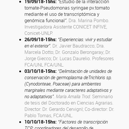
19/09/18
-15hs
:
“
Estudio de la interacción
tomate-Pseudomonas syringae pv.tomato
mediante el uso de transcriptómica y
genómica funcional
”
.
Dra. Marina Pombo.
Investigadora Asistente CONICET INFIVE,
Conicet-UNLP.
26/09/18
-15hs
:
“Experiencias: vivir y estudiar
en el exterior”
.
Dr. Javier Baudracco; Dra.
Marcela Dotto; Dr. Gonzalo Berongaray; Dr.
Jorge Giecco; Dr. Lucas Daurelio. Profesores
FCA/UNL FCA/UNL.
03/10/18
-15hs
:
“Delimitación de unidades de
conservación de germoplasma deTrichloris sp.
(Cynodonteae, Poaceae) para ambientes
marginales mediante caracteres adaptativos y
no adaptativos”.
María Amalía Trod.
Seminario
de tesis del Doctorado en Ciencias Agrarias.
Director: Dr. Gerardo CervignI; Co-director: Dr.
Pablo Tomas, FCA/UNL.
10/10/18
-15hs
:
“Factores de transcripción
TCP: coordinadores del desarrollo de