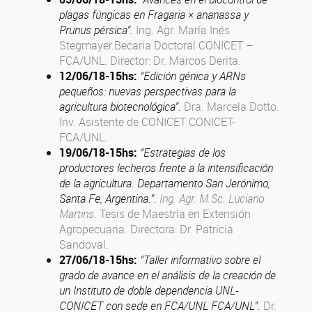
plagas fúngicas en Fragaria × ananassa y
Prunus pérsica”.
Ing. Agr. María Inés
Stegmayer.Becaria Doctoral CONICET –
FCA/UNL. Director:
Dr. Marcos Derita.
12/06/18
-15hs
:
“Edición génica y ARNs
pequeños: nuevas perspectivas para la
agricultura biotecnológica”.
Dra. Marcela Dotto.
Inv. Asistente de CONICET CONICET-
FCA/UNL.
19/06/18
-15hs
:
“Estrategias de los
productores lecheros frente a la intensificación
de la agricultura. Departamento San Jerónimo,
Santa Fe, Argentina.”.
Ing. Agr. M.Sc. Luciano
Martins.
Tesis de Maestría en Extensión
Agropecuaria. Directora: Dr. Patricia
Sandoval.
27/06/18
-15hs
:
“Taller informativo sobre el
grado de avance en el análisis de la creación de
un Instituto de doble dependencia UNL-
CONICET con sede en FCA/UNL FCA/UNL”.
Dr.