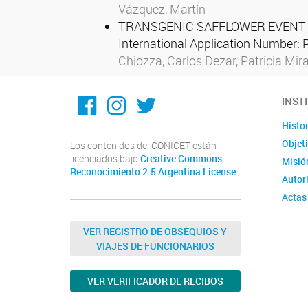
Vázquez, Martín
TRANSGENIC SAFFLOWER EVENT S
International Application Number:
Chiozza, Carlos Dezar, Patricia Mir
@ICiAgroLitoral
@iciagro_litoral
@ICIAGRO_LITO
INST
Histor
Objet
Los contenidos del CONICET están
licenciados bajo
Creative Commons
Misió
Reconocimiento 2.5 Argentina License
Autor
Actas
Memor
VER REGISTRO DE OBSEQUIOS Y
VIAJES DE FUNCIONARIOS
VER VERIFICADOR DE RECIBOS