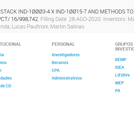
TACK IND-1ØØØ3-4 X IND-1ØØ15-7 AND METHODS TO U
 PCT/ 16/998,742.
Filling Date: 28-AGO-2020. Inventors: M
anda, Lucas Paultroni, Martin Salinas
RAL
ITUCIONAL
PERSONAL
GRUPOS
INVESTI
ia
Investigadores
BEMP
ivos
Becarios
IDEA
n
CPA
LIFiBVe
idades
Administrativos
MEP
 de CD
PA
ias del ICIAGRO
PyPV
ReFiNa