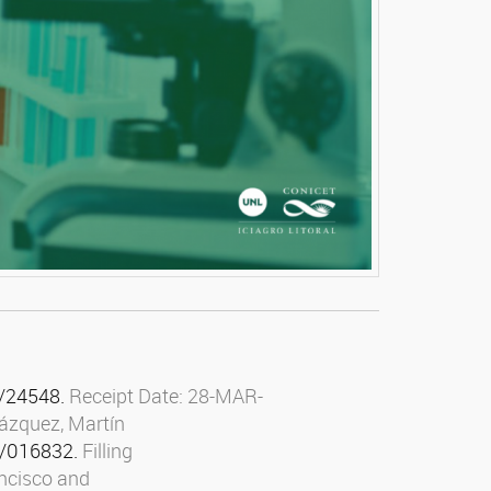
/24548.
Receipt Date:
28-MAR-
Vázquez, Martín
0/016832.
Filling
ancisco and