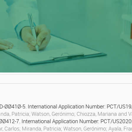
Ø41Ø-5. International Application Number: PCT/US19
randa, Patricia; Watson, Gerónimo; Chiozza, Mariana and 
12-7. International Application Number: PCT/US202
r, Carlos; Miranda, Patricia; Watson, Gerónimo; Ayala, Fr