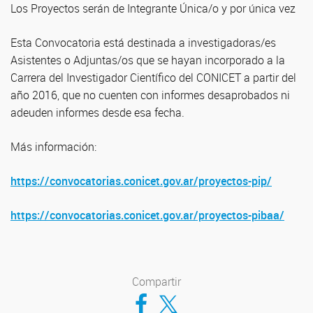
Los Proyectos serán de Integrante Única/o y por única vez
Esta Convocatoria está destinada a investigadoras/es
Asistentes o Adjuntas/os que se hayan incorporado a la
Carrera del Investigador Científico del CONICET a partir del
año 2016, que no cuenten con informes desaprobados ni
adeuden informes desde esa fecha.
Más información:
https://convocatorias.conicet.gov.ar/proyectos-pip/
https://convocatorias.conicet.gov.ar/proyectos-pibaa/
Compartir
Compartir en Facebook
Compartir en Twitter